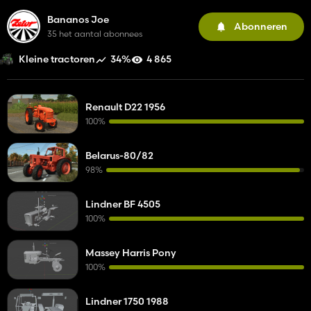
Bananos Joe
Abonneren
35 het aantal abonnees
34%
4 865
Kleine tractoren
Renault D22 1956
100%
Belarus-80/82
98%
Lindner BF 4505
100%
Massey Harris Pony
100%
Lindner 1750 1988