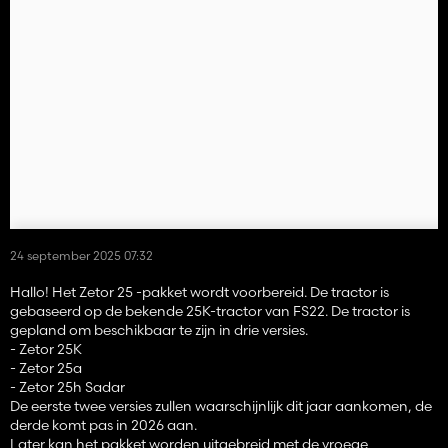
24 september 2025 07:32
Hallo! Het Zetor 25 -pakket wordt voorbereid. De tractor is
gebaseerd op de bekende 25K-tractor van FS22. De tractor is
gepland om beschikbaar te zijn in drie versies.
- Zetor 25K
- Zetor 25a
- Zetor 25h Sadar
De eerste twee versies zullen waarschijnlijk dit jaar aankomen, de
derde komt pas in 2026 aan.
Later kan het pakket worden uitgebreid met de vroege