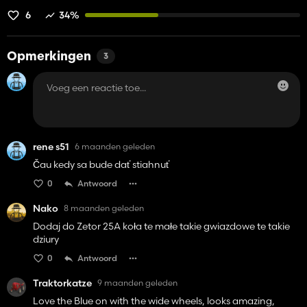
6
34%
Opmerkingen
3
rene s51
6 maanden geleden
Čau kedy sa bude dať stiahnuť
0
Antwoord
Nako
8 maanden geleden
Dodaj do Zetor 25A koła te małe takie gwiazdowe te takie
dziury
0
Antwoord
Traktorkatze
9 maanden geleden
Love the Blue on with the wide wheels, looks amazing,