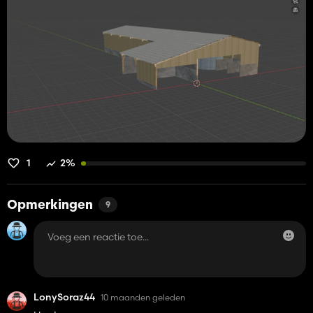
1
2%
Opmerkingen
9
LonySoraz44
10 maanden geleden