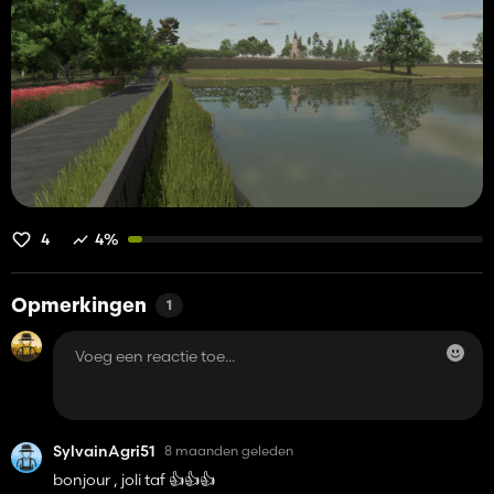
4
4%
Opmerkingen
1
SylvainAgri51
8 maanden geleden
bonjour , joli taf 👍️👍️👍️