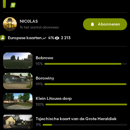
NIC0LAS
Abonneren
14 het aantal abonnees
4%
2 213
Europese kaarten
Bobrowo
93%
Borowiny
99%
Klein Litouws dorp
100%
Tsjechische kaart van de Grote Heraldiek
11%