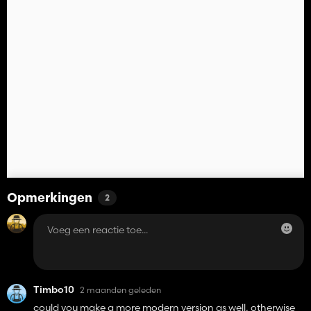
Opmerkingen
2
Timbo10
2 maanden geleden
could you make a more modern version as well, otherwise