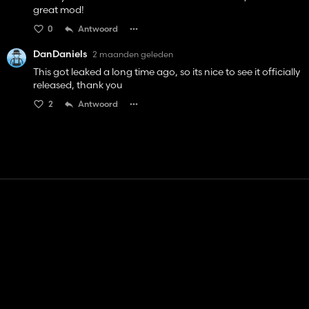
great mod!
0
Antwoord
DanDaniels
2 maanden geleden
This got leaked a long time ago, so its nice to see it officially
released, thank you
2
Antwoord
Contact
Hulp
Servicevoorwaarden
Privacybeleid
Beheer cookies