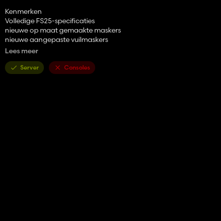
Kenmerken
Volledige FS25-specificaties
nieuwe op maat gemaakte maskers
nieuwe aangepaste vuilmaskers
nieuwe aangepaste natheidsmaskers
Lees meer
nieuwe geluiden en visuele effecten
Volledig getest via de GIANTS Test Runner
Server
Consoles
Voldoet aan alle tests en validatiecontroles van GIANTS Software
Compatibel met meerdere spelers
Schoon logboek