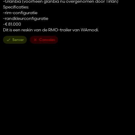
-Glanbia (voorheen glanbia nu overgenomen door Tírlán)
Specificaties:
-rim-configuratie
-randkleurconfiguratie
-€ 81.000
Dit is een reskin van de RMO-trailer van WAmodi.
Server
Consoles