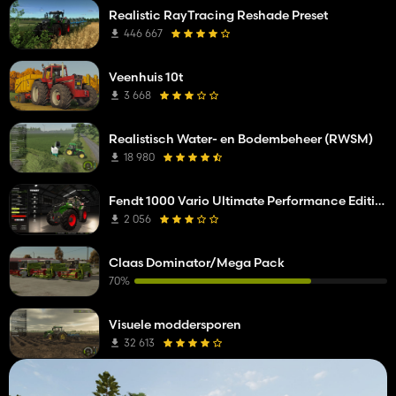
Realistic RayTracing Reshade Preset
446 667
Veenhuis 10t
3 668
Realistisch Water- en Bodembeheer (RWSM)
18 980
Fendt 1000 Vario Ultimate Performance Edition
2 056
Claas Dominator/Mega Pack
70%
Visuele moddersporen
32 613