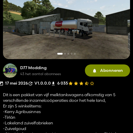
D77 Modding
Abonneren
43 het aantal abonnees
17 mei 2026
V1.0.0.0
6 035
Dit is een pakket van vijf melktankwagens afkomstig van 5
verschillende inzamelcoöperaties door het hele land,
Er zijn 5 winkelitems:
-Kerry Agribusinnes
-Tírlán
-Lakeland zuivelfabrieken
-Zuivelgoud