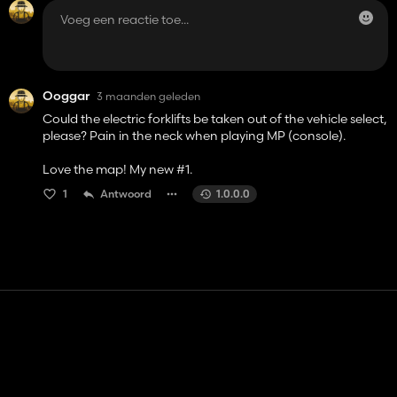
Ooggar
3 maanden geleden
Could the electric forklifts be taken out of the vehicle select,
please? Pain in the neck when playing MP (console).
Love the map! My new #1.
1
Antwoord
1.0.0.0
Contact
Hulp