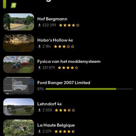
Hof Bergmann
522 299
Hobo's Hollow 4x
2 184
Fysica van het moddersysteem
331 879
Ford Ranger 2007 Limited
81%
Lehndorf 4x
2 038
La Haute Belgique
2 079