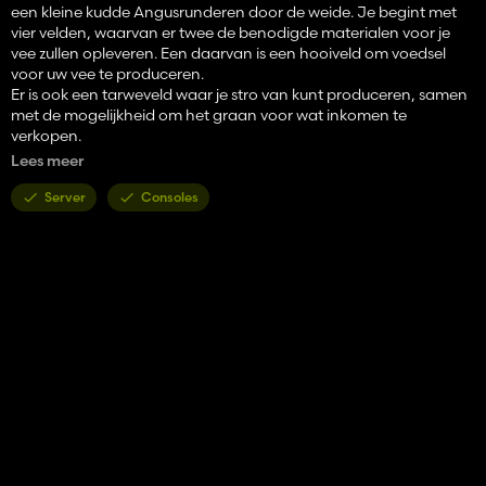
een kleine kudde Angusrunderen door de weide. Je begint met
vier velden, waarvan er twee de benodigde materialen voor je
vee zullen opleveren. Een daarvan is een hooiveld om voedsel
voor uw vee te produceren.
Er is ook een tarweveld waar je stro van kunt produceren, samen
met de mogelijkheid om het graan voor wat inkomen te
verkopen.
Er zijn 70 landbouwgronden beschikbaar voor aankoop en 38
Lees meer
velden. Er zijn 620 hectare landbouwgrond.
Naast de startersboerderij zijn er nog drie andere vooraf
Server
Consoles
gebouwde boerderijen die je kunt kopen. De ene is een heel
eenvoudige kleine boerderij, de tweede is een klein
melkveebedrijf en de derde is een groot melkveebedrijf.
Er is een bosbouwgebied in de noordwestelijke hoek van de kaart
met een zagerij. Er zijn ook twee ondersteunende producties voor
bosbouwmaterialen in het stadsgebied.
Alle producties omvatten:
Alles-in-één productie
Bakkerij
Bakkerij VS
Timmerwerk
Kuiper
Zuivel
Graanmolen