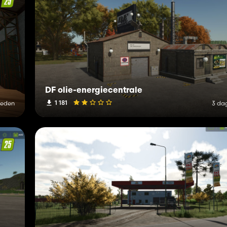
DF olie-energiecentrale
1 181
leden
3 da