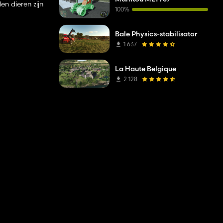
en dieren zijn
100%
Bale Physics-stabilisator
1 637
La Haute Belgique
2 128