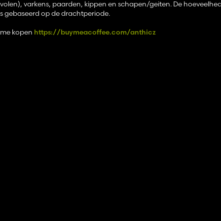
bevolen), varkens, paarden, kippen en schapen/geiten. De hoeveelhed
d is gebaseerd op de drachtperiode.
or me kopen
https://buymeacoffee.com/anthicz