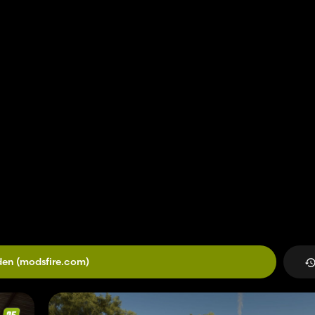
den
(modsfire.com)