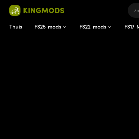
Thuis
FS25-mods
FS22-mods
FS
17