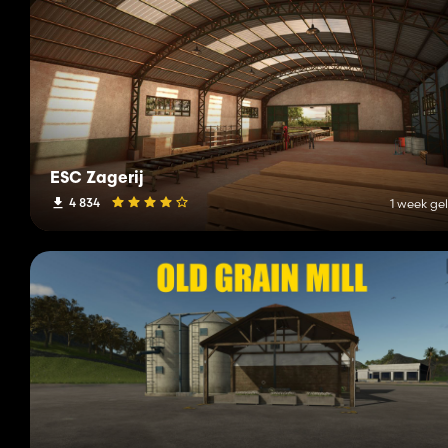
ESC Zagerij
4 834
1 week ge