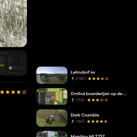
Lehndorf 4x
2 067
Onthul boerderijen op de kaart
1 526
Dark Crumble
1 847
Manitou MLT737