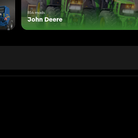
854 mods
John Deere