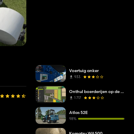
Voertuig anker
933
Onthul boerderijen op de kaart
1 717
Atlas 52E
98%
Komatsu WA500