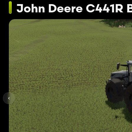
John Deere C441R B