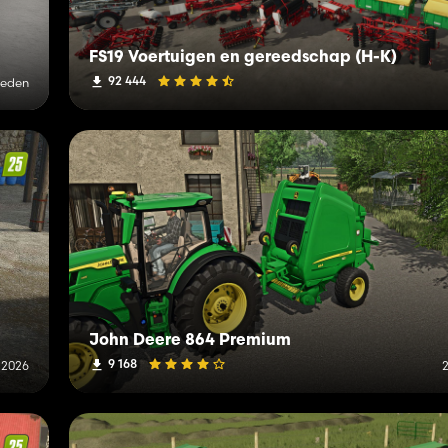
FS19 Voertuigen en gereedschap (H-K)
92 444
leden
John Deere 864 Premium
9 168
i 2026
2