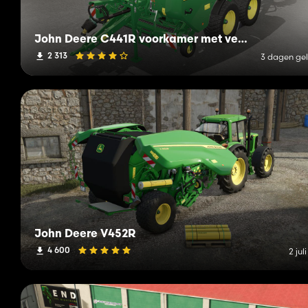
John Deere C441R voorkamer met verpakking
2 313
3 dagen ge
John Deere V452R
4 600
2 jul