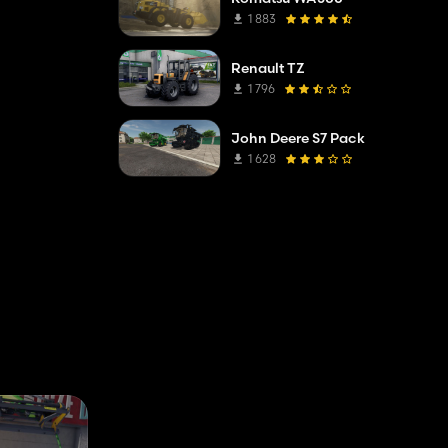
1 883
Renault TZ
1 796
John Deere S7 Pack
1 628