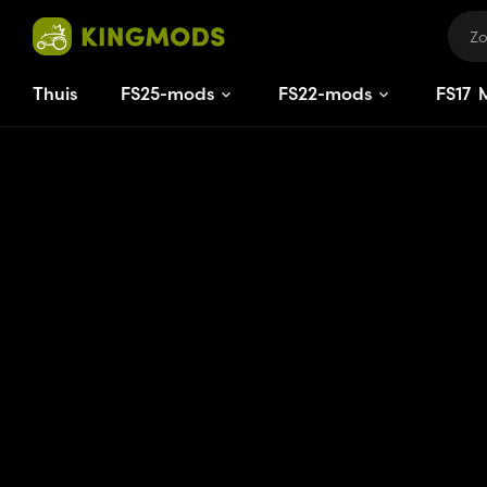
Thuis
FS25-mods
FS22-mods
FS
17