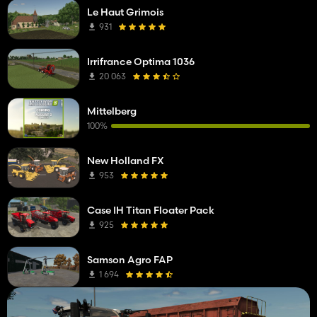
Le Haut Grimois
931
Irrifrance Optima 1036
20 063
Mittelberg
100%
New Holland FX
953
Case IH Titan Floater Pack
925
Samson Agro FAP
1 694