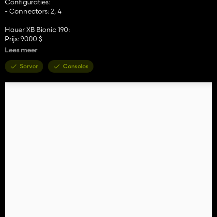
Configuraties:
- Connectors: 2, 4
Hauer XB Bionic 190:
Prijs: 9000 $
Categorie: frontloaders
Lees meer
Noodzakelijke stroom: 180 pk
Server
Consoles
Configuraties:
- Connectors: 2, 4