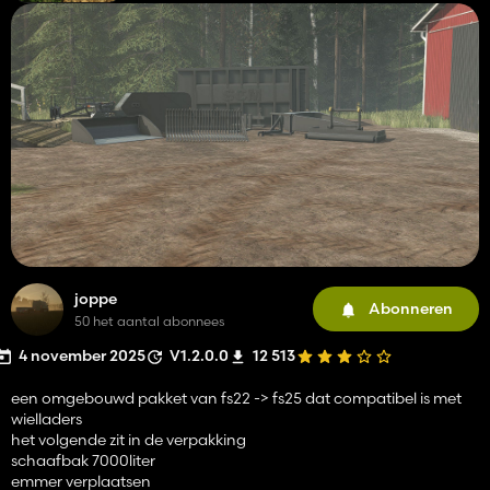
joppe
Abonneren
50 het aantal abonnees
4 november 2025
V1.2.0.0
12 513
een omgebouwd pakket van fs22 -> fs25 dat compatibel is met
wielladers
het volgende zit in de verpakking
schaafbak 7000liter
emmer verplaatsen