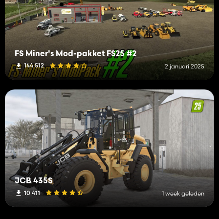
FS Miner's Mod-pakket FS25 #2
144 512
2 januari 2025
JCB 435S
10 411
1 week geleden