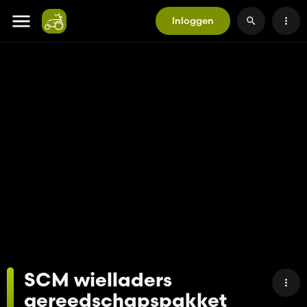
Inloggen
SCM wielladers
gereedschapspakket