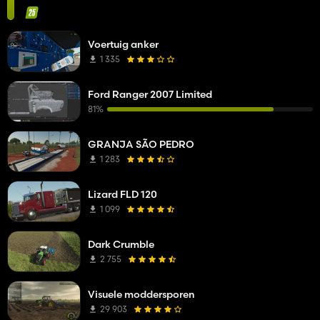
Voertuig anker
1 335
Ford Ranger 2007 Limited
81%
GRANJA SÃO PEDRO
1 283
Lizard FLD 120
1 099
Dark Crumble
2 755
Visuele moddersporen
29 903