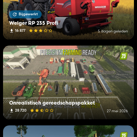
Bijgewerkt
Welger RP 235 Profi
16 877
5 dagen geleden
Onrealistisch gereedschapspakket
28 720
27 mei 2026