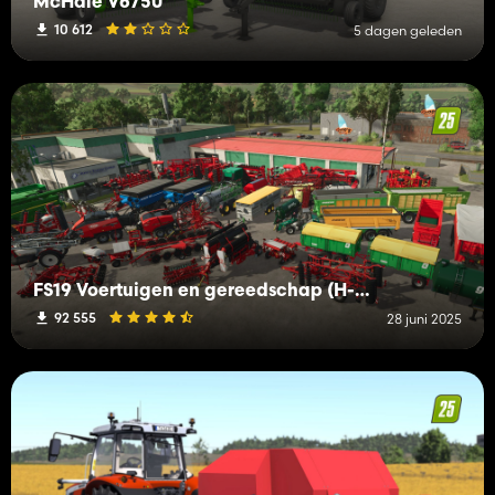
McHale V6750
10 612
5 dagen geleden
FS19 Voertuigen en gereedschap (H-K)
92 555
28 juni 2025