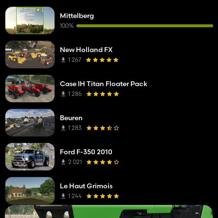
Mittelberg
100%
New Holland FX
1 267
Case IH Titan Floater Pack
1 286
Beuren
1 283
Ford F-350 2010
2 021
Le Haut Grimois
1 244