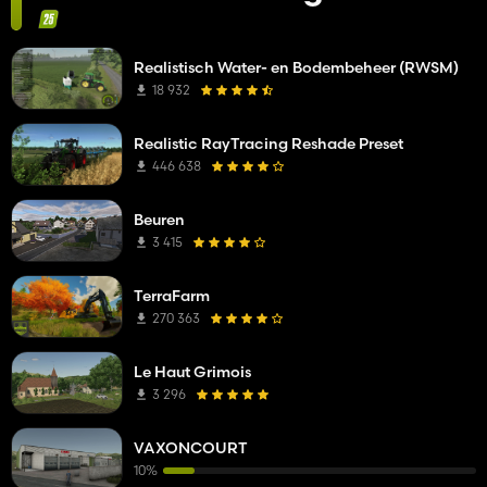
Realistisch Water- en Bodembeheer (RWSM)
18 932
Realistic RayTracing Reshade Preset
446 638
Beuren
3 415
TerraFarm
270 363
Le Haut Grimois
3 296
VAXONCOURT
10%