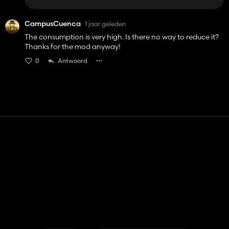
CampusCuenca
1 jaar geleden
The consumption is very high. Is there no way to reduce it?
Thanks for the mod anyway!
0
Antwoord
Contact
Hulp
Servicevoorwaarden
Privacybeleid
Beheer cookies