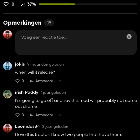
0
37%
Opmerkingen
19
jokis
9 maanden geleden
when will it release?
0
Antwoord
irish Paddy
1 jaar geleden
I'm going to go off and say this mod will probably not come
out shame
0
Antwoord
Leonidas84
2 jaar geleden
I love this tractor. I know two people that have them.