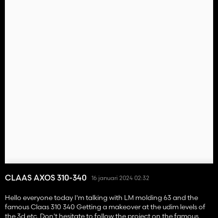
CLAAS AXOS 310-340
16 januari 2024 02:32
Hello everyone today I'm talking with LM molding 63 and the
famous Claas 310 340 Getting a makeover at the udim levels of
the 3d etc. Don't hesitate to follow the project on the famous