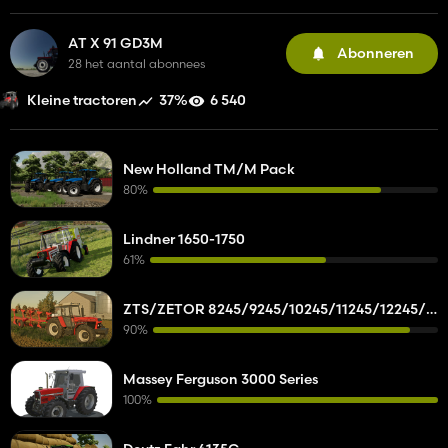
AT X 91 GD3M
Abonneren
28 het aantal abonnees
37%
6 540
Kleine tractoren
New Holland TM/M Pack
80%
Lindner 1650-1750
61%
ZTS/ZETOR 8245/9245/10245/11245/12245/14245/16245
90%
Massey Ferguson 3000 Series
100%