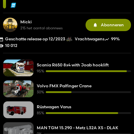
Micki
Abonneren
215 het aantal abonnees
Geschatte release op 12/2023
99%
Vrachtwagens
10 012
Scania R650 8x4 with Joab hooklift
95%
Volvo FMX Palfinger Crane
30%
Rüstwagen Varus
85%
MAN TGM 15.290 - Metz L32A XS - DLAK
0%