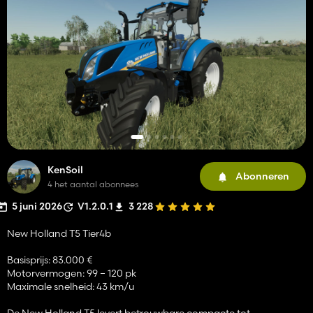
KenSoil
Abonneren
4 het aantal abonnees
5 juni 2026
V1.2.0.1
3 228
New Holland T5 Tier4b
Basisprijs: 83.000 €
Motorvermogen: 99 – 120 pk
Maximale snelheid: 43 km/u
De New Holland T5 levert betrouwbare compacte tot