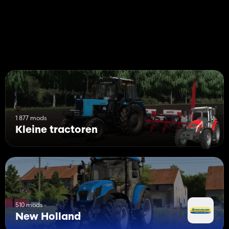
Kleuren
Bakens
Opties voor voorladerconsole (Quickie, Hauer)
Verstelbare spatborden
GPS
Verschillende wielen
Toevoegingen
Ondersteuning van passagiers
Versnellingsweergave
1 877 mods
Kleine tractoren
510 mods
New Holland