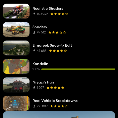
Realistic Shaders
140 942
Shaders
97 512
Elmcreek Snow 4x Edit
47 683
Kandelin
100%
Niyazi's huis
1 027
Real Vehicle Breakdowns
271 889