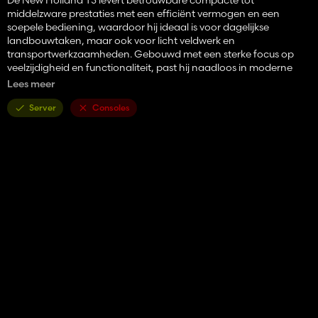
middelzware prestaties met een efficiënt vermogen en een
soepele bediening, waardoor hij ideaal is voor dagelijkse
landbouwtaken, maar ook voor licht veldwerk en
transportwerkzaamheden. Gebouwd met een sterke focus op
veelzijdigheid en functionaliteit, past hij naadloos in moderne
landbouwopstellingen waar wendbaarheid en efficiëntie het
Lees meer
belangrijkst zijn.
Server
Consoles
Motorconfiguraties
T5.100 – 99 pk
T5.120 – 120 pk
Wiel merken
Trelleborg
Michelin
Mitas
Vredestein
Nokian
Continentaal
BKT
Configureerbare opties