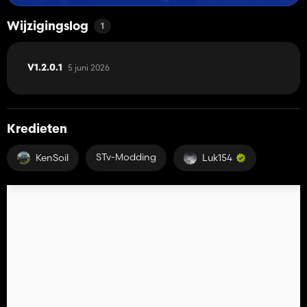
Wijzigingslog
1
5 juni 2026
V1.2.0.1
Kredieten
STv-Modding
KenSoil
Luk154