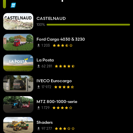
CASTELNAUD
100%
Ford Cargo 4030 & 3230
1 203
La Posta
62 281
IVECO Eurocargo
17 972
MTZ 800-1000-serie
1 729
Shaders
97 277