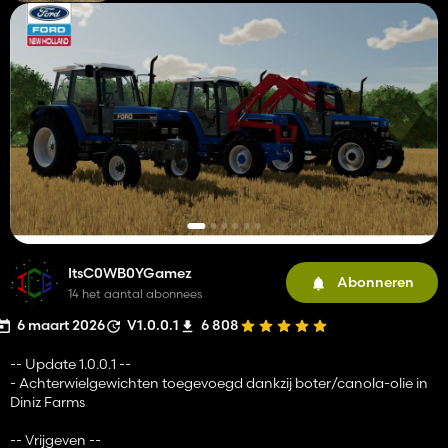
ItsC0WB0YGamez
Abonneren
14 het aantal abonnees
6 maart 2026
V1.0.0.1
6 808
-- Update 1.0.0.1 --
- Achterwielgewichten toegevoegd dankzij boter/canola-olie in
Diniz Farms
-- Vrijgeven --