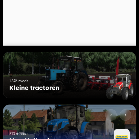
- SMV-driehoeken, zowel nieuwe als oude stijl, gemonteerd op
het linkerspatbord of gecentreerd.
- Extra verlichting
- Voorladerbeugels van Great Bend, Stoll en MP-Lift
- 2WD- of FWA-opties
- FWA-wielopstellingen voor 60" Row-Crop of 72" Row-
Crop/Utility-instellingen. Michelin Agribib- of Continental
Tractor85-banden zijn verkrijgbaar in R28/R38- of R24/R34-
configuraties.
- 2WD-wielconfiguraties voor Michelin Agribib of Continental
Tractor85 met een tussenafstand van 72 inch op 34 inch velgen
1 876 mods
Kleine tractoren
510 mods