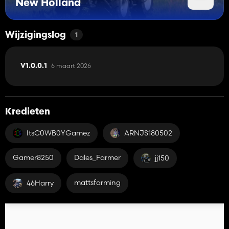
New Holland
Wijzigingslog
1
6 maart 2026
V1.0.0.1
Kredieten
ItsC0WB0YGamez
ARNJS180502
Gamer8250
Dales_Farmer
jj150
mattsfarming
46Harry