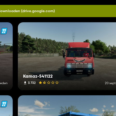
 downloaden
(drive.google.com)
Kamaz-541122
3 732
leden
20 sep