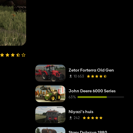
Zetor Forterra Old Gen
10 653
John Deere 6000 Series
63%
Niyazi's huis
242
Stary Dobrzyn 1980