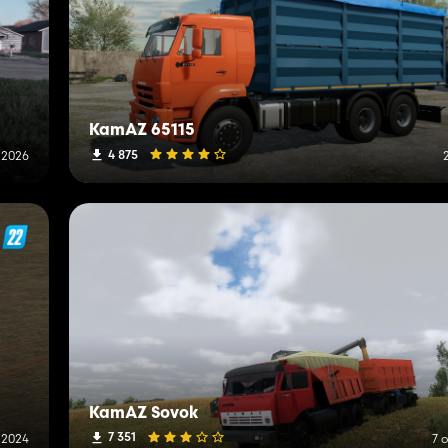
KamAZ 65115
4 875
i 2026
KamAZ Sovok
7 351
i 2024
7 