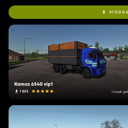
V1.0.0.0
Kamaz 6540 vip1
1 803
1 week ge