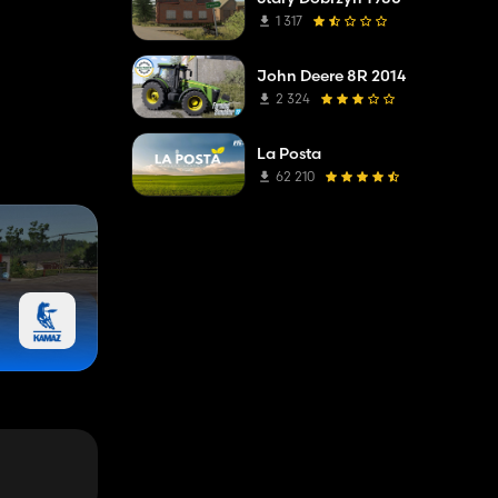
1 317
John Deere 8R 2014
2 324
La Posta
62 210