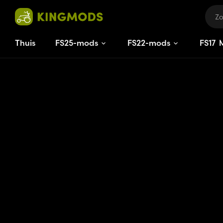
Thuis
FS25-mods
FS22-mods
FS
17