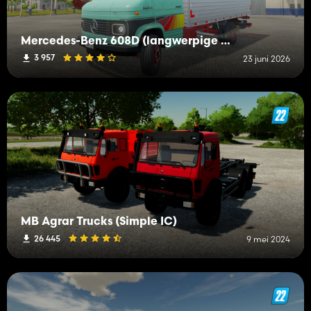
Mercedes-Benz 608D (langwerpige versie)
3 957
23 juni 2026
MB Agrar Trucks (Simple IC)
26 445
9 mei 2024