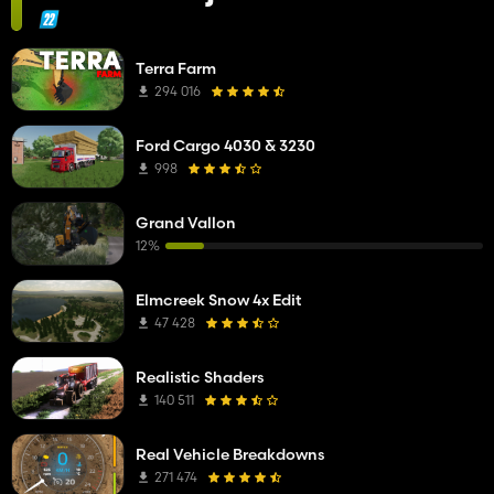
Terra Farm
294 016
Ford Cargo 4030 & 3230
998
Grand Vallon
12%
Elmcreek Snow 4x Edit
47 428
Realistic Shaders
140 511
Real Vehicle Breakdowns
271 474