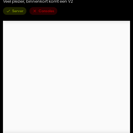
Veel plezier, binnenkort komt een V2
Server
Consoles