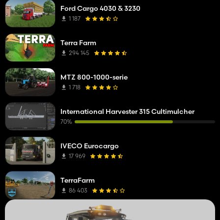
Ford Cargo 4030 & 3230
1 187
Terra Farm
294 145
MTZ 800-1000-serie
1 718
International Harvester 315 Cultimulcher
70%
IVECO Eurocargo
17 969
TerraFarm
86 403