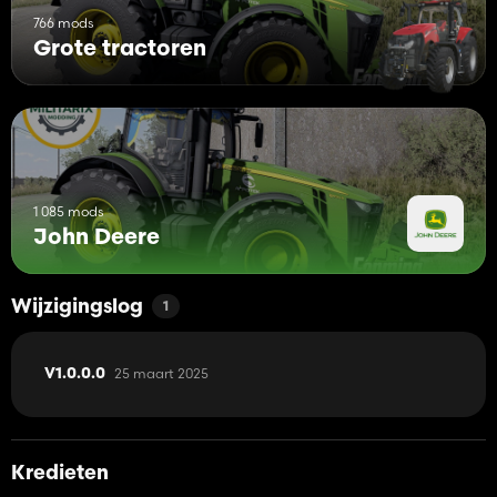
766 mods
Grote tractoren
1 085 mods
John Deere
Wijzigingslog
1
25 maart 2025
V1.0.0.0
Kredieten