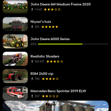
John Deere 6M Medium Frame 2020
1 440
Niyazi's huis
361
John Deere 6000 Series
63%
Realistic Shaders
140 617
RSM 2400 vip
786
Mercedes Benz Sprinter 2019 ELW
357