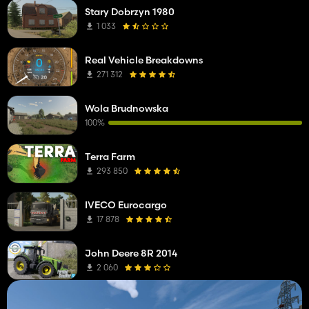
Stary Dobrzyn 1980
1 033
Real Vehicle Breakdowns
271 312
Wola Brudnowska
100%
Terra Farm
293 850
IVECO Eurocargo
17 878
John Deere 8R 2014
2 060