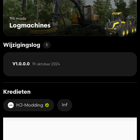
196 mods
Logmachines
Wijzigingslog
1
19 oktober 2024
V1.0.0.0
Kredieten
Inf
HJ-Modding