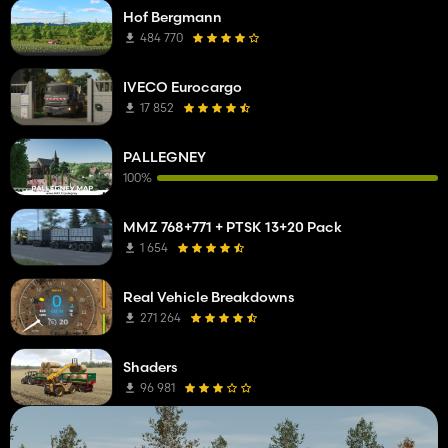
Hof Bergmann
484 770
IVECO Eurocargo
17 852
PALLEGNEY
100%
MMZ 768+771 + PTSK 13+20 Pack
1 654
Real Vehicle Breakdowns
271 264
Shaders
96 981