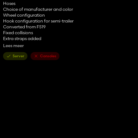
Hoses
Choice of manufacturer and color
Wheel configuration
Hook configuration for semi-trailer
Converted from FS19
Fixed collisions
Extra straps added
Added numbers
Lees meer
Server
Consoles
*Modification Author*
Rolnik410 FarmerLS, Convert and edit TeoR
*Additional information*
Power 220hp
Weight 2.7 to 4.1t
Base price from 10,600
Download:
https://mods.to/Mkwk66f5776ee7395
Download:
https://modsbase.com/s4efi3ine5ho/FS22_PronarMetalFachP
ack.zip.html