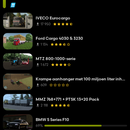
IVECO Eurocargo
17 950
Ford Cargo 4030 & 3230
1 134
MTZ 800-1000-serie
1 672
Krampe aanhanger met 100 miljoen liter inhoud
609
MMZ 768+771 + PTSK 13+20 Pack
2 118
BMW 5 Series F10
69%