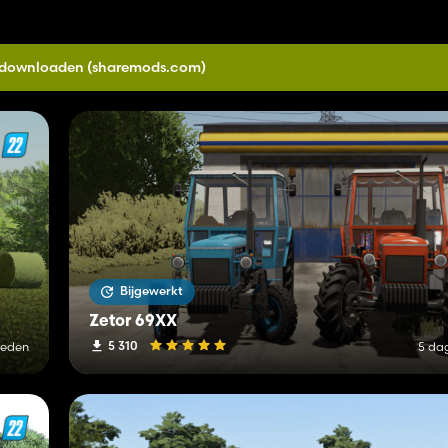
0 downloaden
(sharemods.com)
Bijgewerkt
Zetor 69XX
5 310
leden
5 da