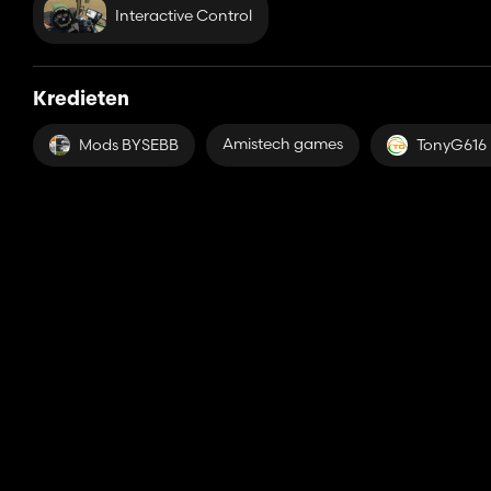
Interactive Control
Kredieten
Amistech games
Mods BYSEBB
TonyG616