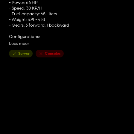
- Power: 66 HP
- Speed: 30 KP/H
- Fuel-capacity: 65 Liters
- Weight: 3.9t - 4.8t
- Gears: 3 forward, 1 backward
Configurations:
Lees meer
- wheel configs: Default, broad and twin wheels
- Deco configs: Deco, None and Sticker
Server
Consoles
Thank you to my testers: RaggeBagge, cube and myself :D
The background turbo whisteling is from a *prefab from a kraz
Please respect my work.
Enjoy this great mod :)