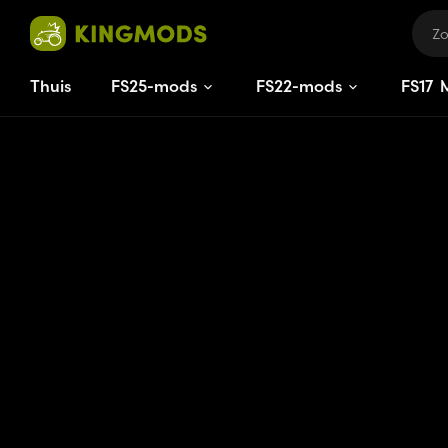
Thuis
FS25-mods
FS22-mods
FS
17