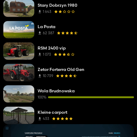
Stary Dobrzyn 1980
1 643
La Posta
62 387
RSM 2400 vip
1 073
Zetor Forterra Old Gen
10 739
Wola Brudnowska
100%
Kleine carport
433