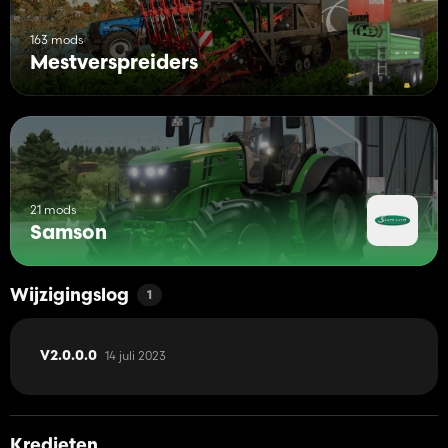
163 mods
Mestverspreiders
21 mods
Samson
Wijzigingslog
1
14 juli 2023
V2.0.0.0
Kredieten