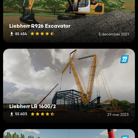
Liebherr R926 Excavator
85 454
5 december 2021
Liebherr LR 1600/2
55 603
29 mei 2023