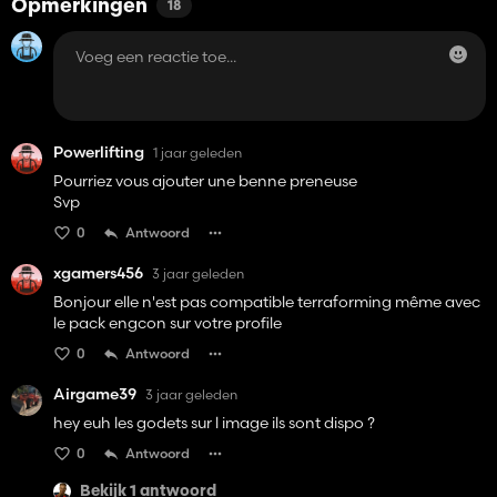
Opmerkingen
18
Powerlifting
1 jaar geleden
Pourriez vous ajouter une benne preneuse
Svp
0
Antwoord
xgamers456
3 jaar geleden
Bonjour elle n'est pas compatible terraforming même avec
le pack engcon sur votre profile
0
Antwoord
Airgame39
3 jaar geleden
hey euh les godets sur l image ils sont dispo ?
0
Antwoord
Bekijk 1 antwoord