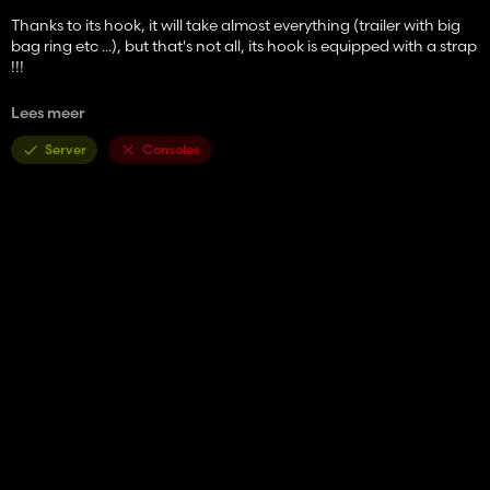
Thanks to its hook, it will take almost everything (trailer with big
bag ring etc ...), but that's not all, its hook is equipped with a strap
!!!
while waiting for V2, thank you to the team for the help, and Alex
Lees meer
for the base!
Server
Consoles
Please respect the original link !!!
Good game