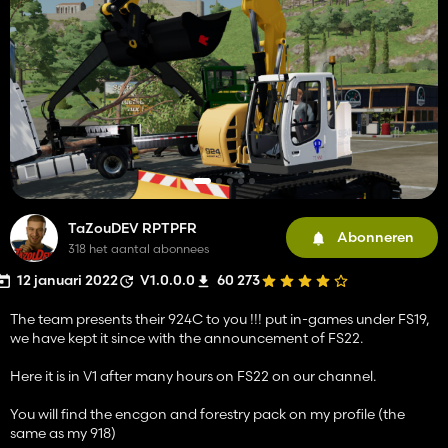
TaZouDEV RPTPFR
Abonneren
318 het aantal abonnees
12 januari 2022
V1.0.0.0
60 273
The team presents their 924C to you !!! put in-games under FS19,
we have kept it since with the announcement of FS22.
Here it is in V1 after many hours on FS22 on our channel.
You will find the encgon and forestry pack on my profile (the
same as my 918)