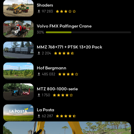
Shaders
97 283
Volvo FMX Palfinger Crane
30%
MMZ 768+771 + PTSK 13+20 Pack
2 204
Hof Bergmann
485 032
MTZ 800-1000-serie
1 750
La Posta
62 287