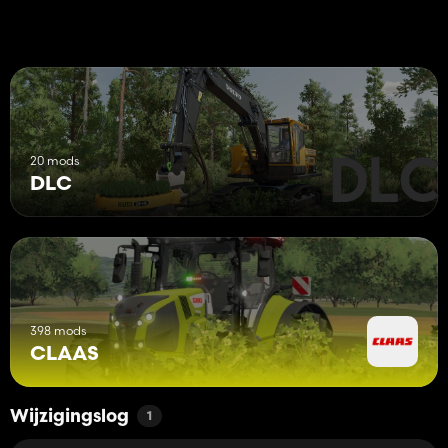
20 mods
DLC
398 mods
CLAAS
Wijzigingslog
1