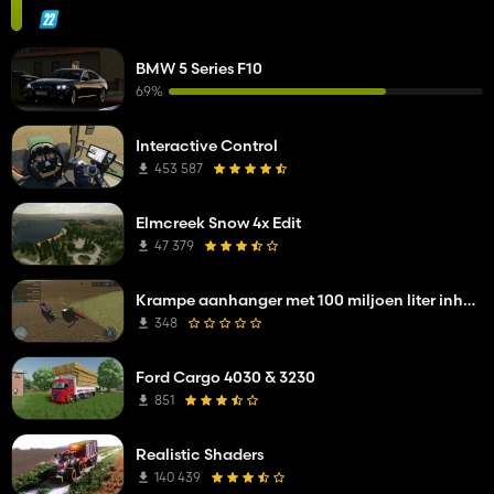
BMW 5 Series F10
69%
Interactive Control
453 587
Elmcreek Snow 4x Edit
47 379
Krampe aanhanger met 100 miljoen liter inhoud
348
Ford Cargo 4030 & 3230
851
Realistic Shaders
140 439