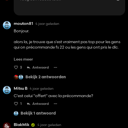
mouton81
4 jaar geleden
Bonjour.
alors la, je trouve que s'est vraiment pas top pour les gens
qui on précommande fs 22 ou les gens qui ont pris le dlc.
Un site de mods qui est vraiment top devrai supprimer s'est
Lees meer
mods et sanction les personnes qui les poste.
3
Antwoord
Bon jeu et bonne journée
Bekijk 2 antwoorden
Mitsu B
4 jaar geleden
C'est celui "offert" avec la précommande?
1
Antwoord
Bekijk 1 antwoord
BlakMik
4 jaar geleden