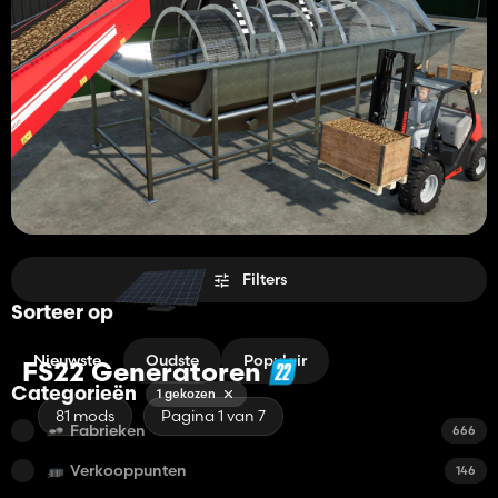
Filters
Sorteer op
Nieuwste
Oudste
Populair
FS22 Generatoren
Categorieën
1 gekozen
81 mods
Pagina 1 van 7
Fabrieken
666
Verkooppunten
146