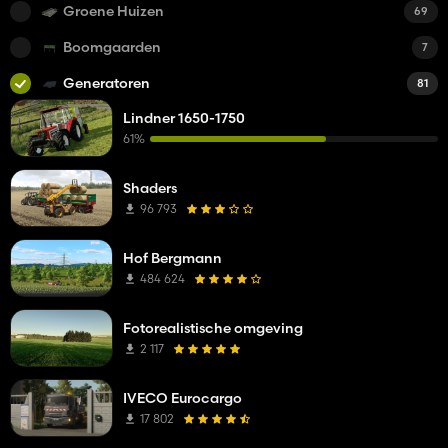
Groene Huizen
69
Boomgaarden
7
Generatoren
81
Lindner 1650-1750
61%
Shaders
96 793
Hof Bergmann
484 624
Fotorealistische omgeving
2 117
IVECO Eurocargo
17 802