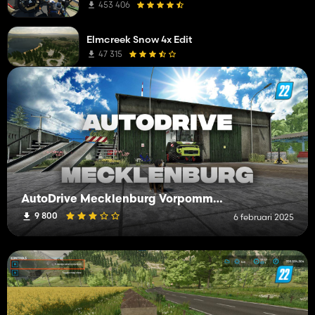
453 406
Elmcreek Snow 4x Edit
47 315
AutoDrive Mecklenburg Vorpommern
9 800
6 februari 2025