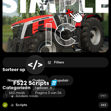
Filters
Sorteer op
Nieuwste
Oudste
Populair
FS22 Scripts
Categorieën
1 gekozen
662 mods
Pagina 3 van 56
Andere mods
1797
Scripts
662