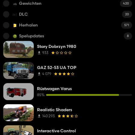
Gewichten
420
DLC
20
Herhalen
571
Spelupdates
8
Stary Dobrzyn 1980
933
GAZ 52-53 UA TOP
4 079
Rüstwagen Varus
85%
Realistic Shaders
140 293
Interactive Control