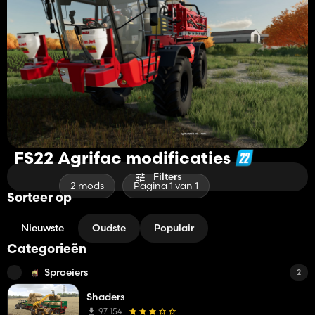
FS22 Agrifac modificaties
Filters
2 mods
Pagina 1 van 1
Sorteer op
Nieuwste
Oudste
Populair
Categorieën
Sproeiers
2
Shaders
97 154