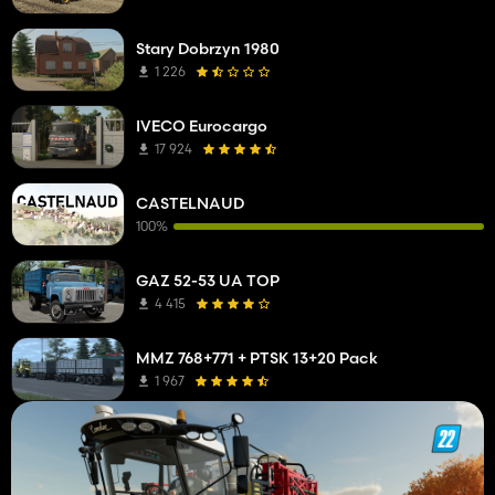
Stary Dobrzyn 1980
1 226
IVECO Eurocargo
17 924
CASTELNAUD
100%
GAZ 52-53 UA TOP
4 415
MMZ 768+771 + PTSK 13+20 Pack
1 967