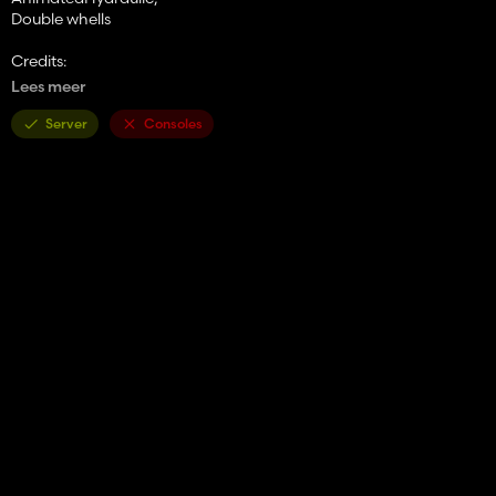
Double whells
Credits:
Model: Gedis141,ModBoys
Lees meer
Script: Farok,Gedis141,ModBoys,IMT_PoWeR
Edit:DV Modding
Server
Consoles