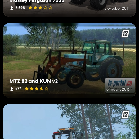
Massey Ferguson 7622
2 598
18 oktober 2014
MTZ 82 and KUN v2
677
6 maart 2013