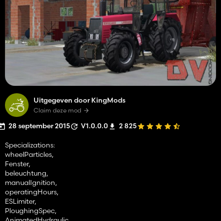
Uitgegeven door KingMods
Claim deze mod
28 september 2015
V1.0.0.0
2 825
Specializations:
wheelParticles,
Fenster,
beleuchtung,
manualIgnition,
operatingHours,
ESLimiter,
PloughingSpec,
AnimatedHydraulic,