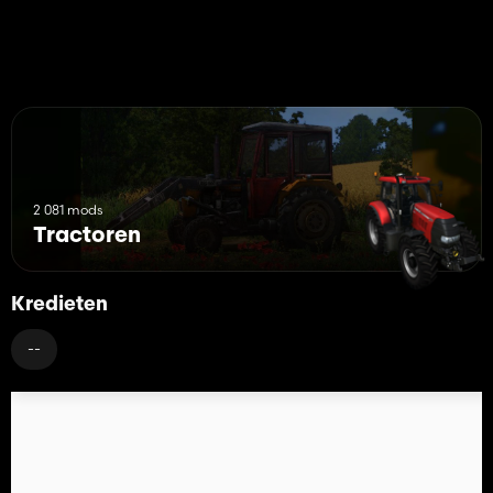
2 081 mods
Tractoren
Kredieten
--