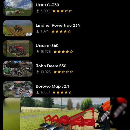
Ursus C-330
3 009
Lindner Powertrac 234
1 094
Ursus c-360
15 923
John Deere 550
10 023
Borowo Map v2.1
17 081