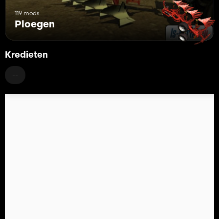
119 mods
Ploegen
Kredieten
--