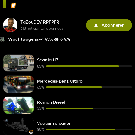
TaZouDEV RPTPFR
Abonneren
318 het aantal abonnees
45%
6 474
Vrachtwagens
Scania 113H
85%
Mercedes-Benz Citaro
65%
Roman Diesel
55%
Vacuum cleaner
80%