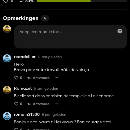
0
60%
Opmerkingen
4
rcandellier
4 jaar geleden
Hello
Bravo pour votre travail, hâte de voir ça
0
Antwoord
Romazet
5 jaar geleden
Bjr elle sort dans combien de temp elle a l air enorme
0
Antwoord
romain21500
5 jaar geleden
Bonjour a toi yaura t il les veaux ? Bon courage a toi
0
Antwoord