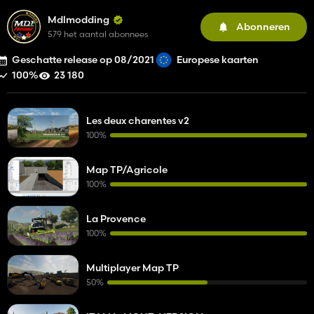
Mdlmodding
Abonneren
579 het aantal abonnees
Geschatte release op 08/2021
Europese kaarten
100%
23 180
Les deux charentes v2
100%
Map TP/Agricole
100%
La Provence
100%
Multiplayer Map TP
50%