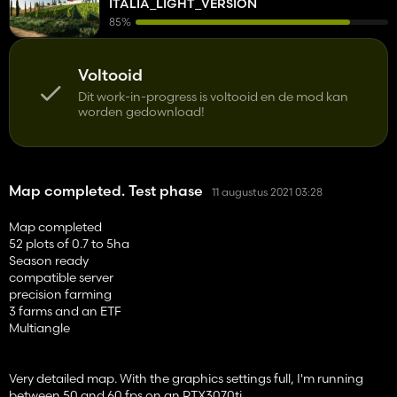
ITALIA_LIGHT_VERSION
85%
Voltooid
Dit work-in-progress is voltooid en de mod kan
worden gedownload!
Map completed. Test phase
11 augustus 2021 03:28
Map completed
52 plots of 0.7 to 5ha
Season ready
compatible server
precision farming
3 farms and an ETF
Multiangle
Very detailed map. With the graphics settings full, I'm running
between 50 and 60 fps on an RTX3070ti.