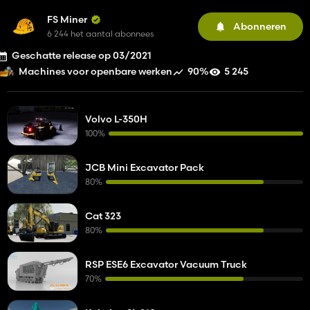
FS Miner
Abonneren
6 244 het aantal abonnees
Geschatte release op 03/2021
90%
5 245
Machines voor openbare werken
Volvo L-350H
100%
JCB Mini Excavator Pack
80%
Cat 323
80%
RSP ESE6 Excavator Vacuum Truck
70%