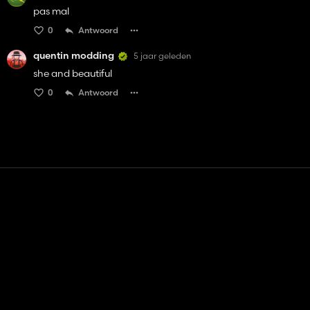
pas mal
0
Antwoord
quentin modding
5 jaar geleden
she and beautiful
0
Antwoord
Contact
Hulp
Servicevoorwaarden
Privacybeleid
Beheer cookies