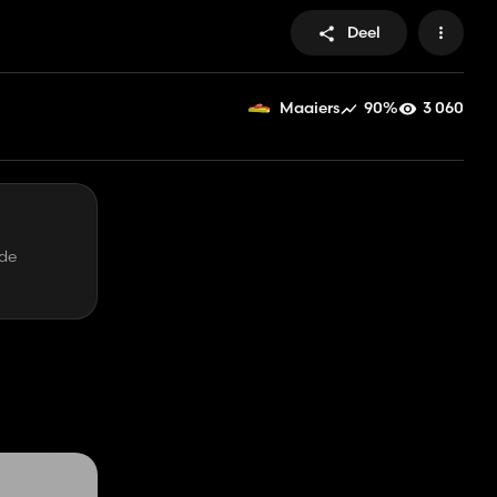
Deel
90%
3 060
Maaiers
 de