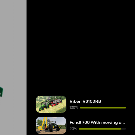
Riberi RS100RB
100%
Fendt 700 With mowing arm
90%