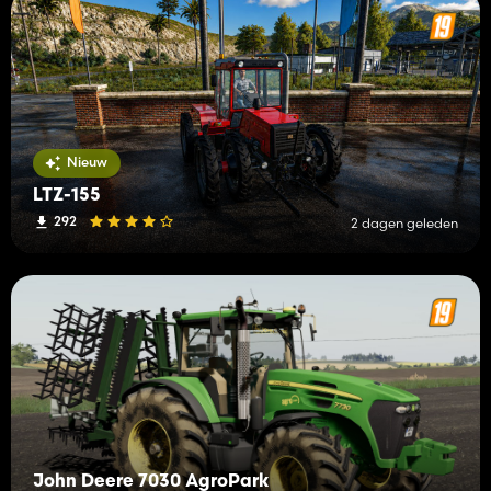
Nieuw
LTZ-155
292
2 dagen geleden
John Deere 7030 AgroPark