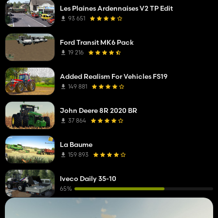
Les Plaines Ardennaises V2 TP Edit
93 651
Ford Transit MK6 Pack
19 216
Added Realism For Vehicles FS19
149 881
John Deere 8R 2020 BR
37 864
La Baume
159 893
Iveco Daily 35-10
65%