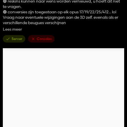
🟢 reskins kunnen naar wens worden vernieuwd, u hoeft dit niet
te vragen.
🟢 conversies zijn toegestaan op elk opus 17/19/22/25/412... lol
Vraag naar eventuele wijzigingen aan de 3D zelf. evenals als er
verschillende beugues verschijnen
Lees meer
NIEUWS!! het is anime EENVOUDIGE IC!
Server
Consoles
https://discord.gg/HvD6DMcCmH
Credits: Community FS / denis lutrot