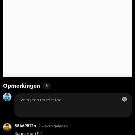
Opmerkingen
8
58469512a
2 weken geleden
Super mod !!!!