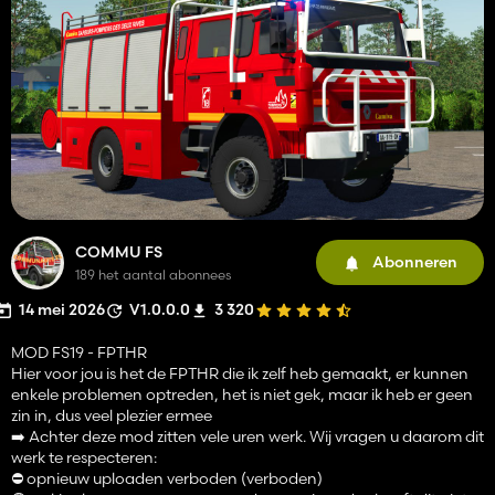
COMMU FS
Abonneren
189 het aantal abonnees
14 mei 2026
V1.0.0.0
3 320
MOD FS19 - FPTHR
Hier voor jou is het de FPTHR die ik zelf heb gemaakt, er kunnen
enkele problemen optreden, het is niet gek, maar ik heb er geen
zin in, dus veel plezier ermee
➡️ Achter deze mod zitten vele uren werk. Wij vragen u daarom dit
werk te respecteren:
⛔ opnieuw uploaden verboden (verboden)