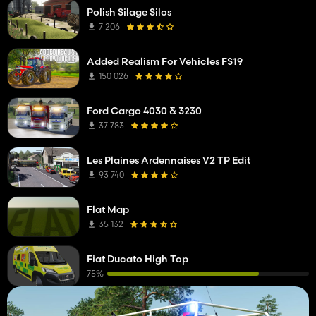
Polish Silage Silos
7 206
Added Realism For Vehicles FS19
150 026
Ford Cargo 4030 & 3230
37 783
Les Plaines Ardennaises V2 TP Edit
93 740
Flat Map
35 132
Fiat Ducato High Top
75%