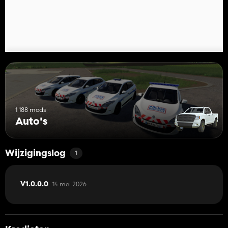
1 188 mods
Auto's
Wijzigingslog
1
14 mei 2026
V1.0.0.0