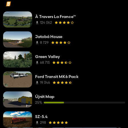
À Travers La France™
124 062
Jatobá House
8 729
Green Valley
68 713
Ford Transit MK6 Pack
19 346
Újrét Map
25%
SZ-5.4
298