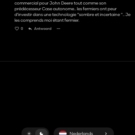
commercial pour John Deere tout comme son
prédécesseur Case autonome.. les fermiers ont peur
d'investir dans une technologie ''sombre et incertaine ''.. Je
les comprends moi étant fermier.
0
Antwoord
Contact
Hulp
Servicevoorwaarden
Privacybeleid
Beheer cookies
Nederlands