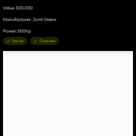
Value: 300.000
Manufacturer: Jonh Deere
Power: 500hp
Server
Consoles