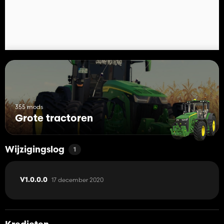
355 mods
Grote tractoren
Wijzigingslog
1
17 december 2020
V1.0.0.0