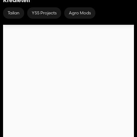
Kredieten
Tailan
YSS Projects
Agro Mods