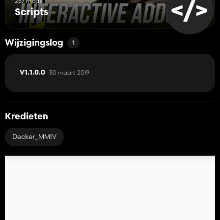
267 mods
Scripts
Wijzigingslog
1
30 maart 2019
V1.1.0.0
Kredieten
Decker_MMIV