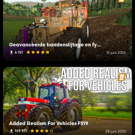
Geavanceerde bandenslijtage en fysica
6 151
15 juni 2026
Added Realism For Vehicles FS19
149 971
28 juni 2020