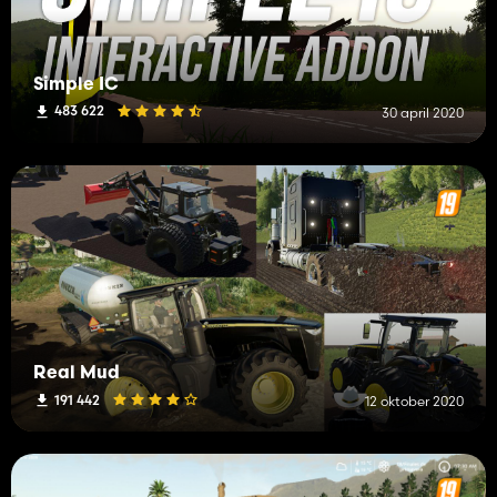
Simple IC
483 622
30 april 2020
Real Mud
191 442
12 oktober 2020