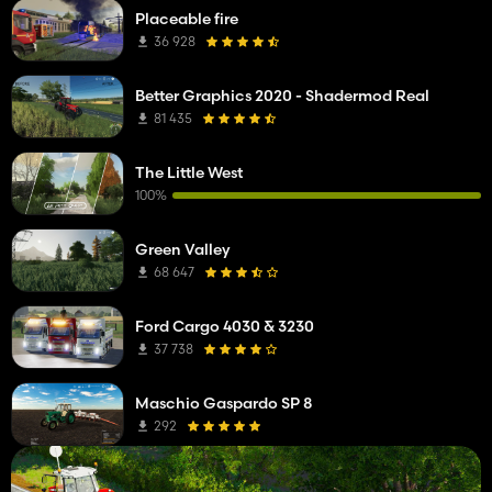
Placeable fire
36 928
Better Graphics 2020 - Shadermod Real
81 435
The Little West
100%
Green Valley
68 647
Ford Cargo 4030 & 3230
37 738
Maschio Gaspardo SP 8
292