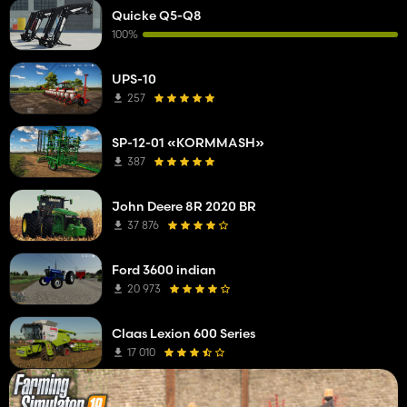
Quicke Q5-Q8
100%
UPS-10
257
SP-12-01 «KORMMASH»
387
John Deere 8R 2020 BR
37 876
Ford 3600 indian
20 973
Claas Lexion 600 Series
17 010