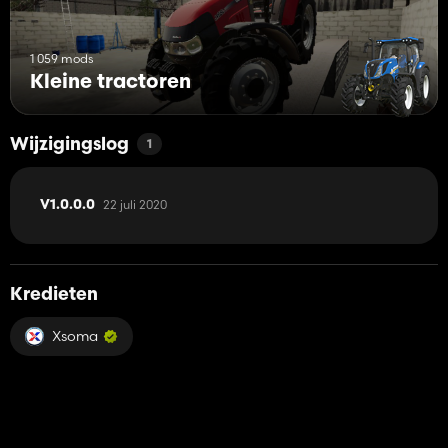
1 059 mods
Kleine tractoren
Wijzigingslog
1
22 juli 2020
V1.0.0.0
Kredieten
Xsoma