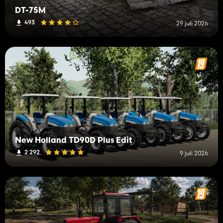
DT-75M
493
29 juli 2026
New Holland TD90D Plus Edit
2 292
9 juli 2026