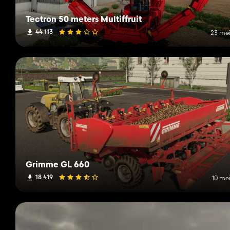
Tectron 50 meters Multiffruit
44 113
23 mei
Grimme GL 660
18 419
10 mei