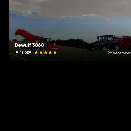
Dewulf 3060
13 089
29 december