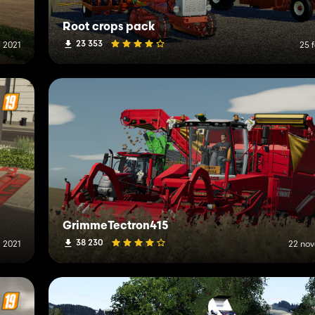
Root crops pack
23 353
 2021
25 
GrimmeTectron415
38 230
 2021
22 no