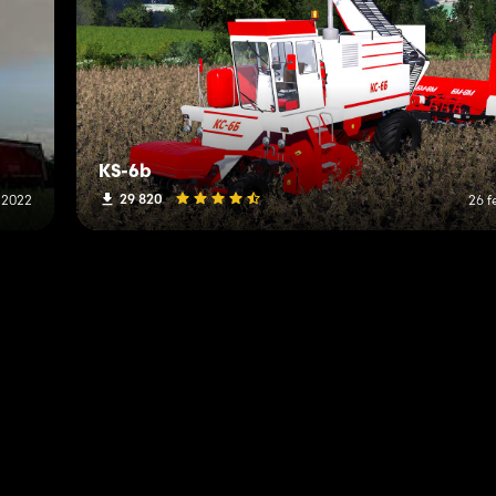
KS-6b
29 820
 2022
26 f