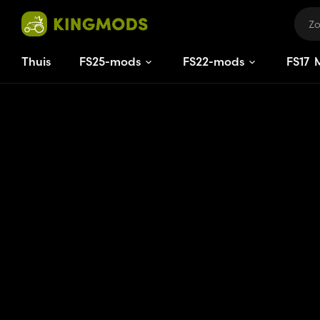
Thuis
FS25-mods
FS22-mods
FS
17