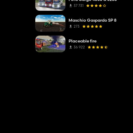
37 731
Maschio Gaspardo SP 8
273
Placeable fire
36 922