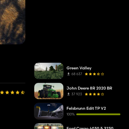
Green Valley
68 637
John Deere 8R 2020 BR
37 923
Felsbrunn Edit TP V2
100%
Ford Cargo 4030 & 3230