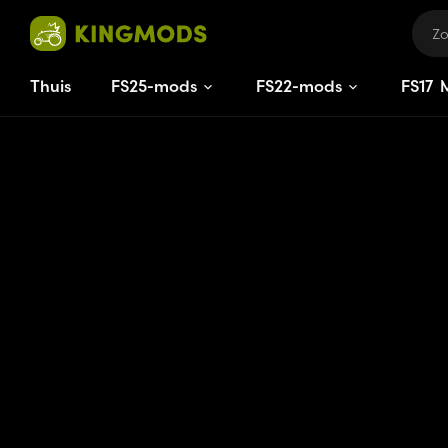
Thuis
FS25-mods
FS22-mods
FS
17