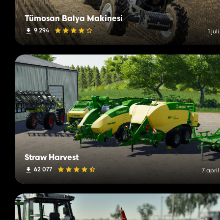
Tümosan Balya Makinesi
9 294
1 jul
Straw Harvest
62 077
7 apri