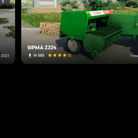
SIPMA Z224
14 585
 2021
1 no