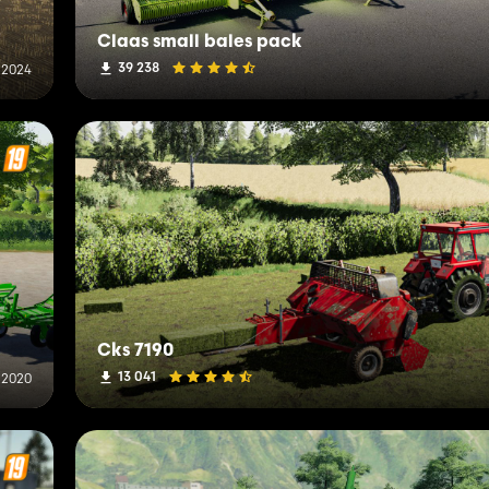
Claas small bales pack
39 238
i 2024
Cks 7190
13 041
l 2020