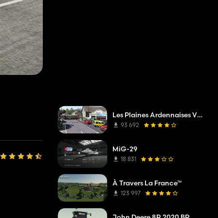
Les Plaines Ardennaises V2 TP Edit
93 692
MiG-29
18 831
À Travers La France™
123 997
John Deere 8R 2020 BR