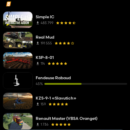
Simple IC
483 799
Real Mud
191 555
KSP-8-01
114
Fendeuse Rabaud
45%
KZS-9-1 «Slavutich»
159
Renault Master (VBSA Oranget)
1 736