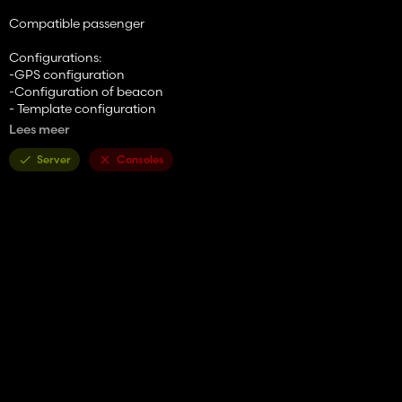
Compatible passenger
Configurations:
-GPS configuration
-Configuration of beacon
- Template configuration
-Configuration of tires
Lees meer
-Simple IC
Server
Consoles