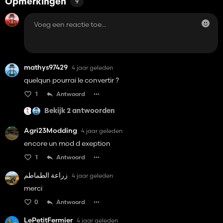
Opmerkingen
9
mathys97429
4 jaar geleden
quelqun pourrai le convertir ?
1
Antwoord
Bekijk 2 antwoorden
Agri23Modding
4 jaar geleden
encore un mod d exeption
1
Antwoord
زراعة الطماطم
4 jaar geleden
merci
0
Antwoord
LePetitFermier
4 jaar geleden