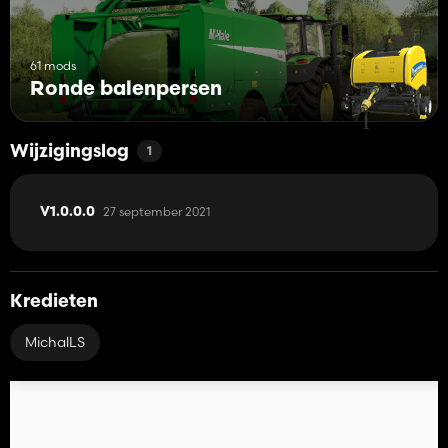
61 mods
Ronde balenpersen
Wijzigingslog
1
27 september 2021
V1.0.0.0
Kredieten
MichalLS