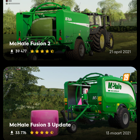
McHale Fusion 2
39 477
21 april 2021
McHale Fusion 3 Update
33 776
13 maart 2021