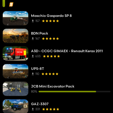
Maschio Gaspardo SP 8
157
BDN Pack
167
A3D - CCGC GIMAEX - Renault Kerax 2011
633
UPS-8T
110
JCB Mini Excavator Pack
80%
GAZ-3307
331