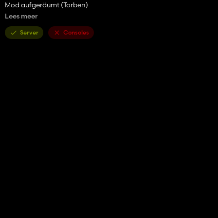
Mod aufgeräumt (Torben)
Lees meer
Es wird gebeten, den Mod nur unter diesem Link auf anderen
Seiten hochzuladen:
Server
Consoles
http://sharemods.com/txstwmztu6kd/FS15_viconRV2190.zip.h
tml