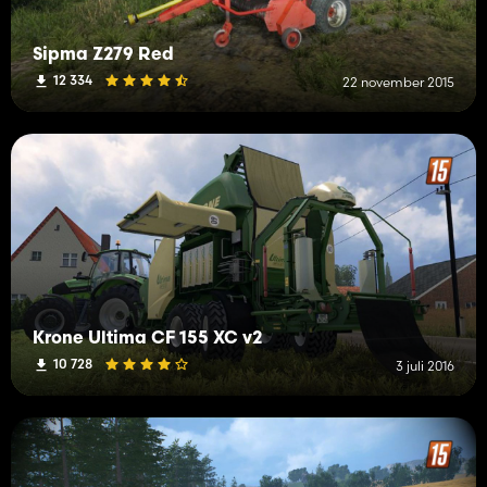
Sipma Z279 Red
12 334
22 november 2015
Krone Ultima CF 155 XC v2
10 728
3 juli 2016