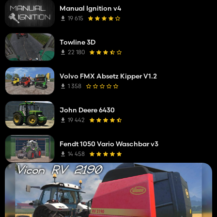
Manual Ignition v4
19 615
Towline 3D
22 180
Volvo FMX Absetz Kipper V1.2
1 358
John Deere 6430
19 442
Fendt 1050 Vario Waschbar v3
14 458