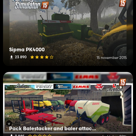
Sipma PK4000
23 890
15 november 2015
Pack Balestacker and baler attacher v2.0 Fix WheelShader