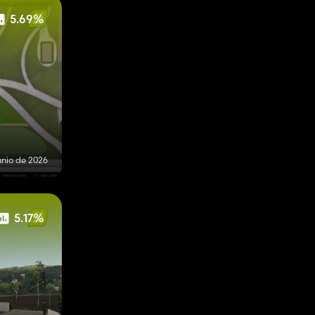
5.69%
unio de 2026
5.17%