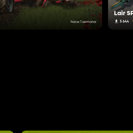
Lair S
3 644
hace 1 semana