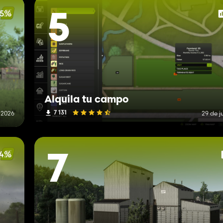
55%
5
Alquila tu campo
7 131
e 2026
29 de j
34%
7