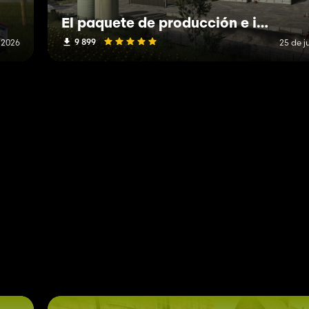
El paquete de producción e industria de Mechet
9 899
 2026
25 de j