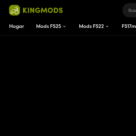
Hogar
Mods FS25
Mods FS22
FS
17
m