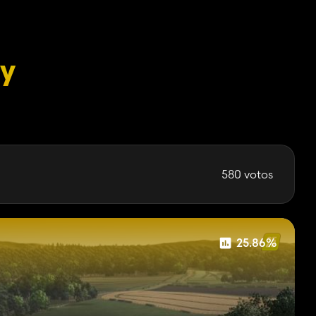
ey
580 votos
25.86%