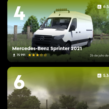
6.
4
Mercedes-Benz Sprinter 2021
75 991
26 de julio d
5.
6