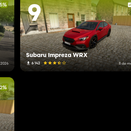
5%
9
Subaru Impreza WRX
6 142
e 2026
8 de m
62%