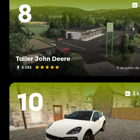
8
Taller John Deere
8 083
9 de junio d
3.
10