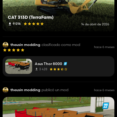
CAT 313D (TerraFarm)
9 016
14 de abril de 2026
theusin modding
clasificado como mod
hace 6 meses
Asus Thor 8000
3 428
theusin modding
publicó un mod
hace 6 meses