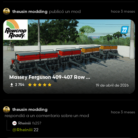
theusin modding
publicó un mod
hace 3 meses
Massey Ferguson 409-407 Row crop
2 754
19 de abril de 2026
theusin modding
hace 3 meses
respondió a un comentario sobre un mod
Rheiniii
fs25?
@Rheiniii
22