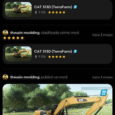
CAT 313D (TerraFarm)
9 016
theusin modding
clasificado como mod
hace 3 meses
CAT 313D (TerraFarm)
9 016
theusin modding
publicó un mod
hace 3 meses