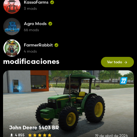
KassaFarms
3 mods
Agro Mods
66 mods
FarmerRabbit
4 mods
modificaciones
Ver todo
John Deere 5403 BR
4 855
19 de abril de 2026