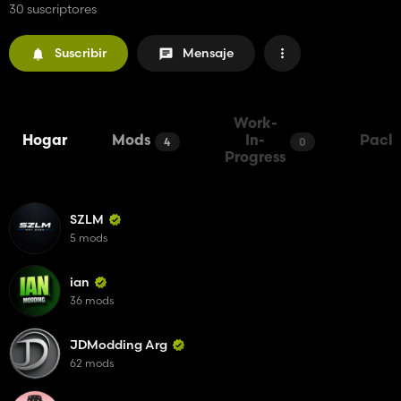
30 suscriptores
Suscribir
Mensaje
Work-
Hogar
Mods
In-
Pack
4
0
Progress
SZLM
5 mods
ian
36 mods
JDModding Arg
62 mods