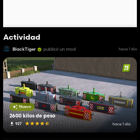
Actividad
BlackTiger
publicó un mod
hace 1 día
Nuevo
2600 kilos de peso
927
hace 1 día