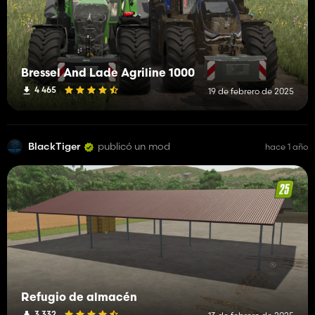
Bressel And Lade Agriline 1000
4 465
19 de febrero de 2025
BlackTiger
publicó un mod
hace 1 año
Refugio de almacén
3 332