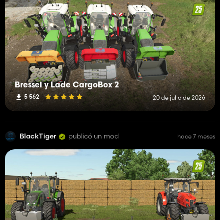
Bressel y Lade CargoBox 2
5 562
20 de julio de 2026
BlackTiger
publicó un mod
hace 7 meses