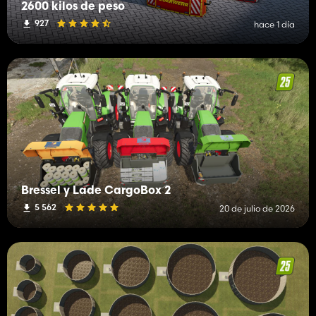
2600 kilos de peso
927
hace 1 día
Bressel y Lade CargoBox 2
5 562
20 de julio de 2026