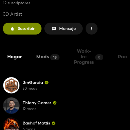
12 suscriptores
3D Artist
Suscribir
Mensaje
Work-
Hogar
Mods
In-
Pack
18
0
Progress
JmGarcia
30 mods
Thierry Gamer
12 mods
Bauhof Mattis
6 mods