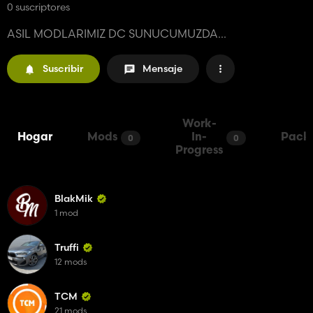
0 suscriptores
ASIL MODLARIMIZ DC SUNUCUMUZDA...
Suscribir
Mensaje
Work-
Hogar
Mods
In-
Pack
0
0
Progress
BlakMik
1 mod
Truffi
12 mods
TCM
21 mods